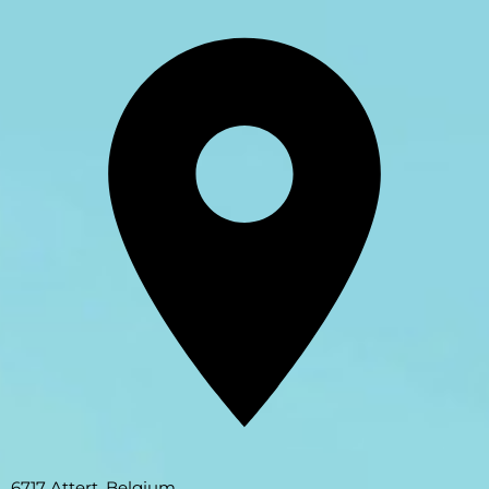
6717 Attert, Belgium