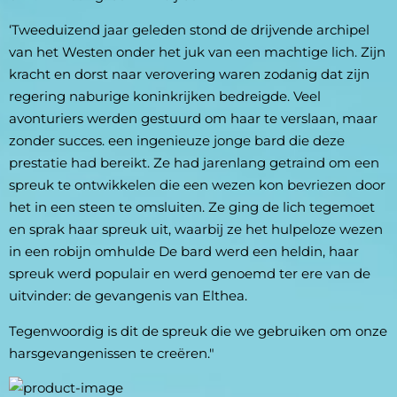
‘Tweeduizend jaar geleden stond de drijvende archipel 
van het Westen onder het juk van een machtige lich. Zijn 
kracht en dorst naar verovering waren zodanig dat zijn 
regering naburige koninkrijken bedreigde. Veel 
avonturiers werden gestuurd om haar te verslaan, maar 
zonder succes. een ingenieuze jonge bard die deze 
prestatie had bereikt. Ze had jarenlang getraind om een ​​
spreuk te ontwikkelen die een wezen kon bevriezen door 
het in een steen te omsluiten. Ze ging de lich tegemoet 
en sprak haar spreuk uit, waarbij ze het hulpeloze wezen 
in een robijn omhulde De bard werd een heldin, haar 
spreuk werd populair en werd genoemd ter ere van de 
uitvinder: de gevangenis van Elthea.
Tegenwoordig is dit de spreuk die we gebruiken om onze 
harsgevangenissen te creëren."