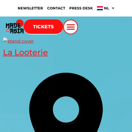
NEWSLETTER
CONTACT
PRESS DESK
NL
TICKETS
La Looterie