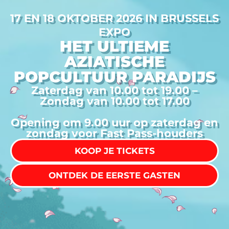
17 EN 18 OKTOBER 2026 IN BRUSSELS
EXPO
HET ULTIEME
AZIATISCHE
POPCULTUUR PARADIJS
Zaterdag van 10.00 tot 19.00 –
Zondag van 10.00 tot 17.00
Opening om 9.00 uur op zaterdag en
zondag voor Fast Pass-houders
KOOP JE TICKETS
ONTDEK DE EERSTE GASTEN