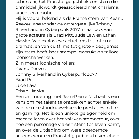
schonk hij het Franstalige publiek een stem die
onmiddellijk wordt geassocieerd met charisma,
kracht en emotie.
Hij is vooral bekend als de Franse stem van Keanu
Reeves, waaronder de onvergetelijke Johnny
Silverhand in Cyberpunk 2077, maar ook van
grote acteurs als Brad Pitt, Jude Law en Ethan
Hawke. Van explosieve actiefilms tot intieme
drama’s, en van cultfilms tot grote videogames:
zijn stem heeft haar stempel gedrukt op talloze
iconische werken.
Zijn meest iconische rollen:
Keanu Reeves
Johnny Silverhand in Cyberpunk 2077
Brad Pitt
Jude Law
Ethan Hawke
Een ontmoeting met Jean-Pierre Michael is een
kans om het talent te ontdekken achter enkele
van de meest indrukwekkende prestaties in film
en gaming. Het is een unieke gelegenheid om
meer te leren over het vak van stemacteur, over
hoe een personage via een stem tot leven komt,
en over de uitdaging om wereldberoemde
acteurs voor een Franstalig publiek te vertolken.