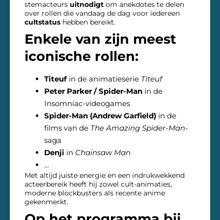
stemacteurs
uitnodigt
om anekdotes te delen
over rollen die vandaag de dag voor iedereen
cultstatus
hebben bereikt.
Enkele van zijn meest
iconische rollen:
Titeuf
in de animatieserie
Titeuf
Peter Parker / Spider-Man
in de
Insomniac-videogames
Spider-Man (Andrew Garfield)
in de
films van de
The Amazing Spider-Man
-
saga
Denji
in
Chainsaw Man
…
Met altijd juiste energie en een indrukwekkend
acteerbereik heeft hij zowel cult-animaties,
moderne blockbusters als recente anime
gekenmerkt.
Op het programma bij