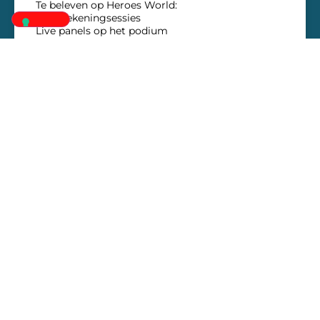
Te beleven op Heroes World:
Handtekeningsessies
Live panels op het podium
Praktische informatie: Je toegangsticket voor
Heroes World volstaat om hem te ontmoeten!
Goed om te weten: de Fast Pass en het VIP-ticket
geven geen voorrang in de wachtrijen voor de
gasten van Made in Asia. Ze geven je wel toegang
tot het event één uur vroeger, zodat je als een
van de eersten kunt aanschuiven voor je favoriete
gast.
EN LIRE PLUS »