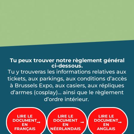
Tu peux trouver notre règlement général
ci-dessous.
Tu y trouveras les informations relatives aux
tickets, aux parkings, aux conditions d’accès
à Brussels Expo, aux casiers, aux répliques
d’armes (cosplay)… ainsi que le règlement
d’ordre intérieur.
LIRE LE
LIRE LE
LIRE LE
DOCUMENT
DOCUMENT
DOCUMENT
EN
EN
EN
FRANÇAIS
NÉERLANDAIS
ANGLAIS