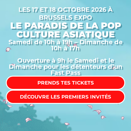
LES 17 ET 18 OCTOBRE 2026 À
BRUSSELS EXPO
LE PARADIS DE LA POP
CULTURE ASIATIQUE
Samedi de 10h à 19h – Dimanche de
10h à 17h
Ouverture à 9h le Samedi et le
Dimanche pour les détenteurs d’un
Fast Pass
PRENDS TES TICKETS
DÉCOUVRE LES PREMIERS INVITÉS